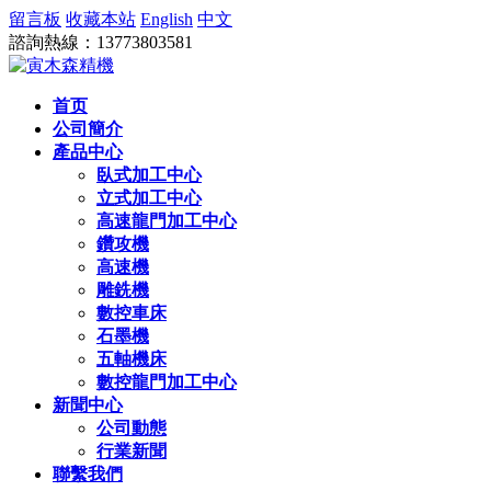
留言板
收藏本站
English
中文
諮詢熱線：13773803581
首页
公司簡介
產品中心
臥式加工中心
立式加工中心
高速龍門加工中心
鑽攻機
高速機
雕銑機
數控車床
石墨機
五軸機床
數控龍門加工中心
新聞中心
公司動態
行業新聞
聯繫我們