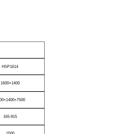
HS
P1614
16
00×
1400
00×
14
00×
75
00
1
65
-
915
1500