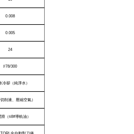
0.008
0.00
5
24
F
78
/
3
00
水
冷卻
（
純淨水）
（切削液、壓縮空氣）
潤滑（
6
8#
導軌油）
TORL
全自動對刀儀