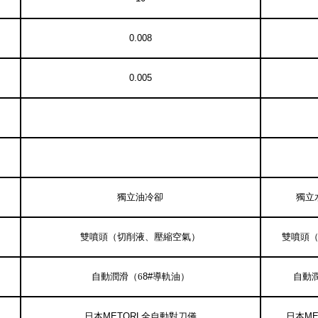
0.0
08
0.005
獨立
油
冷卻
獨立
雙噴頭（切削液、壓縮空氣）
雙噴頭
自動潤滑（
6
8#
導軌油）
自動
日本
METORL
全自動對刀儀
日本
ME