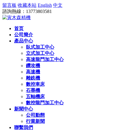
留言板
收藏本站
English
中文
諮詢熱線：13773803581
首页
公司簡介
產品中心
臥式加工中心
立式加工中心
高速龍門加工中心
鑽攻機
高速機
雕銑機
數控車床
石墨機
五軸機床
數控龍門加工中心
新聞中心
公司動態
行業新聞
聯繫我們