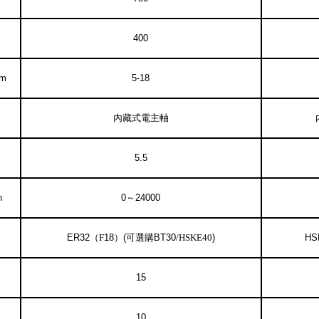
400
m
5-18
內藏式電主軸
5.5
n
0
～
24000
ER32
（
F
18
）
(
可選購
BT30
/HSKE40
)
HS
1
5
10