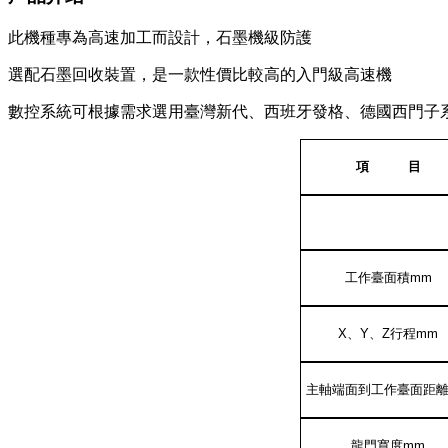
此機種專為
高速
加工而設計，
石墨機級防護
選配石墨回收裝置，是一款性價比較高的
入門級高速
機
數控系統
可根據需求選用臺灣新代、西班牙發格、德國西門子
項 目
工作臺面積
mm
X
、
Y
、
Z
行程
mm
主軸端面到工作臺面距
龍門寬度
mm