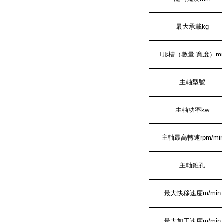
最大承載
kg
T
形槽（數量
-
寬度）
m
主軸型號
主軸功率
kw
主軸最高轉速
rpm/mi
主軸錐孔
最大快移速度
m/min
最大加工速度
m/min