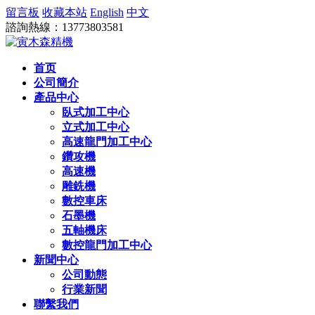
留言板
收藏本站
English
中文
諮詢熱線：13773803581
首页
公司簡介
產品中心
臥式加工中心
立式加工中心
高速龍門加工中心
鑽攻機
高速機
雕銑機
數控車床
石墨機
五軸機床
數控龍門加工中心
新聞中心
公司動態
行業新聞
聯繫我們