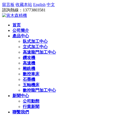
留言板
收藏本站
English
中文
諮詢熱線：13773803581
首页
公司簡介
產品中心
臥式加工中心
立式加工中心
高速龍門加工中心
鑽攻機
高速機
雕銑機
數控車床
石墨機
五軸機床
數控龍門加工中心
新聞中心
公司動態
行業新聞
聯繫我們