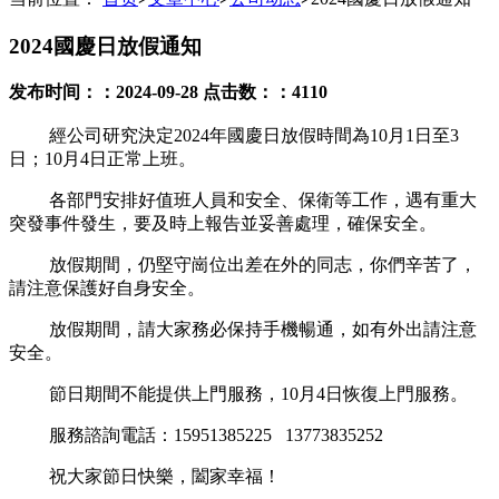
2024國慶日放假通知
发布时间：
：2024-09-28
点击数：
：4110
經公司研究決定
2024
年國慶日放假時間為
10
月
1
日至
3
日；
10
月
4
日正常上班。
各部門安排好值班人員和安全、保衛等工作，遇有重大
突發事件發生，要及時上報告並妥善處理，確保安全。
放假期間，仍堅守崗位出差在外的同志，你們辛苦了，
請注意保護好自身安全。
放假期間，請大家務必保持手機暢通，如有外出請注意
安全。
節日期間不能提供上門服務，
10
月
4
日恢復上門服務。
服務諮詢電話：
15951385225 13773835252
祝大家節日快樂，闔家幸福！